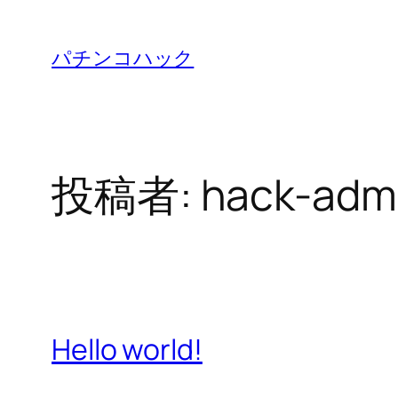
内
容
パチンコハック
を
ス
キ
ッ
投稿者:
hack-adm
プ
Hello world!